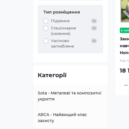
Тип розміщення
Підземне
10
Стаціонарне
10
в ная
(наземне)
Зах
Частково
10
нав
заглиблене
Hono
Код т
18 
Категорії
Sota - Металеві та композитні
укриття
ARCA - Найвищий клас
захисту