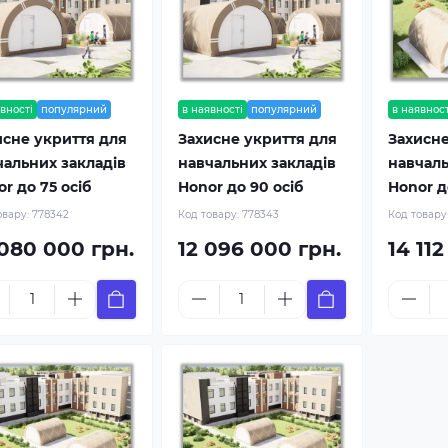
вності
популярний
в наявності
популярний
в наявност
исне укриття для
Захисне укриття для
Захисне
чальних закладів
навчальних закладів
навчаль
r до 75 осіб
Honor до 90 осіб
Honor д
овару:
778342
Код товару:
778343
Код товару
 080 000 грн.
12 096 000 грн.
14 11