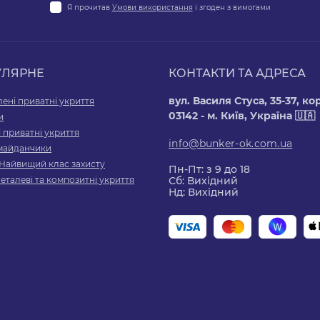
Я прочитав
Умови використання
і згоден з вимогами
УЛЯРНЕ
КОНТАКТИ ТА АДРЕСА
вул. Василя Стуса, 35-37, к
ені приватні укриття
03142 - м. Київ, Україна 🇺🇦
и
 приватні укриття
info@bunker-ok.com.ua
 майданчики
Найвищий клас захисту
Пн-Пт: з 9 до 18
Металеві та композитні укриття
Сб: Вихідний
Нд: Вихідний