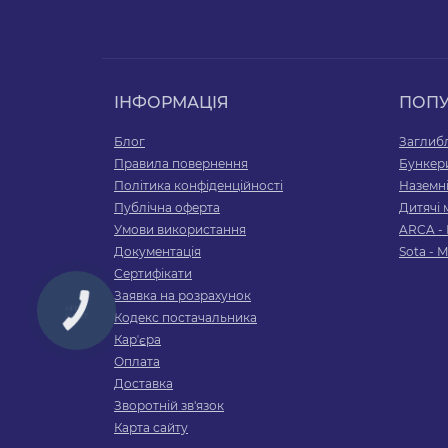
ІНФОРМАЦІЯ
ПОП
Блог
Заглибл
Правила повернення
Бункер
Політика конфіденційності
Наземні
Публічна оферта
Дитячі
Умови використання
ARCA - 
Документація
Sota - 
Сертифікати
Заявка на розрахунок
Кодекс постачальника
Карʼєра
Оплата
Доставка
Зворотній зв'язок
Карта сайту