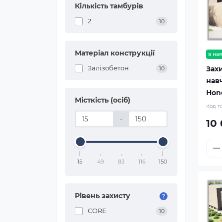
Кількість тамбурів
2
10
Матеріал конструкції
в ная
Залізобетон
Зах
10
нав
Hono
Місткість (осіб)
Код т
-
10
15
49
83
116
150
Рівень захисту
CORE
10