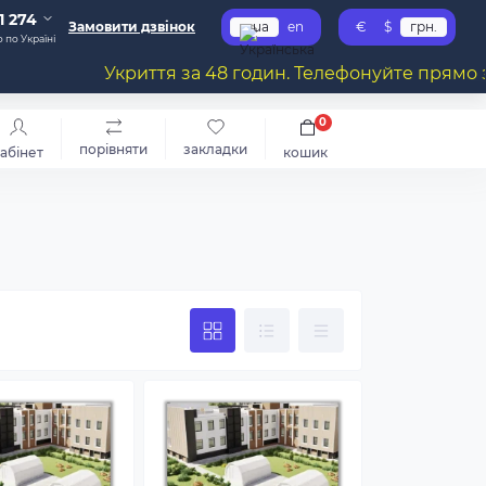
1 274
Замовити дзвінок
ua
en
€
$
грн.
 по Україні
Укриття за 48 годин. Телефонуйте прямо зараз
0
порівняти
закладки
абінет
кошик