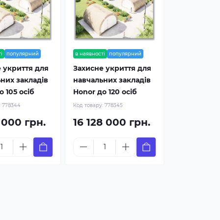
і
популярний
в наявності
популярний
 укриття для
Захисне укриття для
них закладів
навчальних закладів
о 105 осіб
Honor до 120 осіб
:
778344
Код товару:
778345
2 000 грн.
16 128 000 грн.