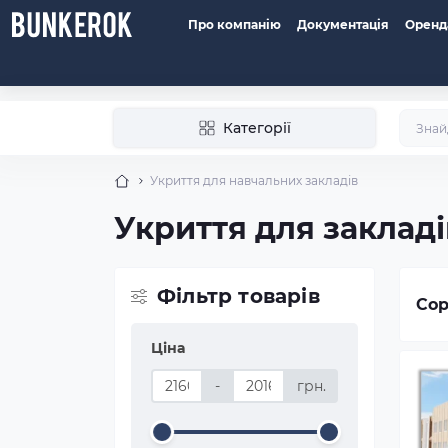
Про компанію
Документація
Оренд
Категорії
Укриття для навчальних закладів
Укриття для закладі
Фільтр товарів
Сор
Ціна
-
грн.