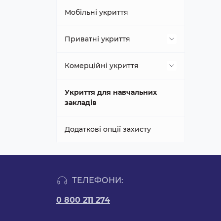
Мобільні укриття
Приватні укриття
Наземні приватні укриття
Комерційні укриття
Заглиблені приватні укриття
Наземні комерційні укриття
Укриття для навчальних
закладів
Бункери
Заглиблені комерційні
укриття
Додаткові опції захисту
Дитячі майданчики
ТЕЛЕФОНИ:
0 800 211 274