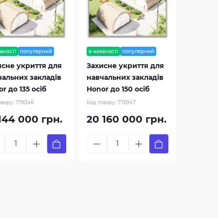
вності
популярний
в наявності
популярний
исне укриття для
Захисне укриття для
чальних закладів
навчальних закладів
r до 135 осіб
Honor до 150 осіб
овару:
778346
Код товару:
778347
144 000 грн.
20 160 000 грн.