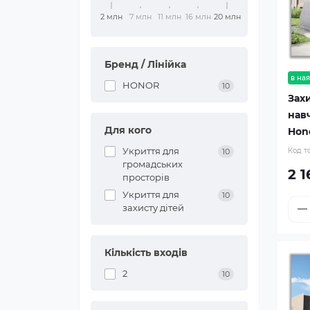
2 млн
7 млн
11 млн
16 млн
20 млн
Бренд / Лінійка
в ная
HONOR
10
Зах
нав
Для кого
Hono
Укриття для
Код т
10
громадських
2 
просторів
Укриття для
10
захисту дітей
Кількість входів
2
10