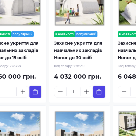
вності
популярний
в наявності
популярний
в наявност
исне укриття для
Захисне укриття для
Захисне
чальних закладів
навчальних закладів
навчаль
r до 15 осіб
Honor до 30 осіб
Honor д
овару:
778338
Код товару:
778339
Код товару
160 000 грн.
4 032 000 грн.
6 048