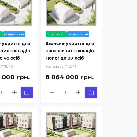
і
популярний
в наявності
популярний
 укриття для
Захисне укриття для
них закладів
навчальних закладів
о 45 осіб
Honor до 60 осіб
:
778340
Код товару:
778341
 000 грн.
8 064 000 грн.