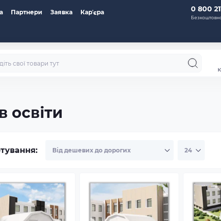
0 800 21
а
Партнери
Заявка
Карʼєра
Безкоштовно
к
в освіти
тування: