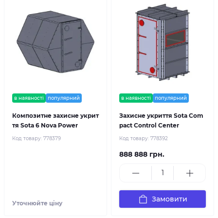
в наявності
популярний
в наявності
популярний
Композитне захисне укрит
Захисне укриття Sota Com
тя Sota 6 Nova Power
pact Control Center
Код товару:
778379
Код товару:
778392
888 888 грн.
Замовити
Уточнюйте ціну