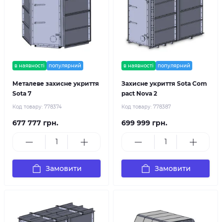
в наявності
популярний
в наявності
популярний
Металеве захисне укриття
Захисне укриття Sota Com
Sota 7
pact Nova 2
Код товару:
778374
Код товару:
778387
677 777 грн.
699 999 грн.
Замовити
Замовити