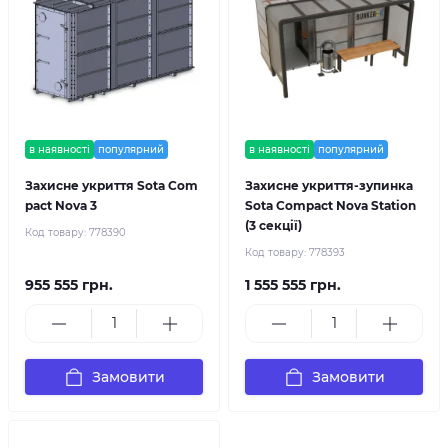
в наявності
популярний
в наявності
популярний
Захисне укриття Sota Com
Захисне укриття-зупинка
pact Nova 3
Sota Compact Nova Station
(3 секції)
Код товару:
778390
Код товару:
778393
955 555 грн.
1 555 555 грн.
Замовити
Замовити