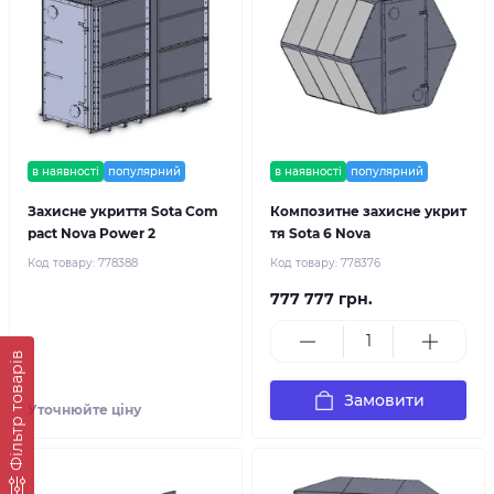
в наявності
популярний
в наявності
популярний
Захисне укриття Sota Com
Композитне захисне укрит
pact Nova Power 2
тя Sota 6 Nova
Код товару:
778388
Код товару:
778376
777 777 грн.
Фільтр товарів
Замовити
Уточнюйте ціну