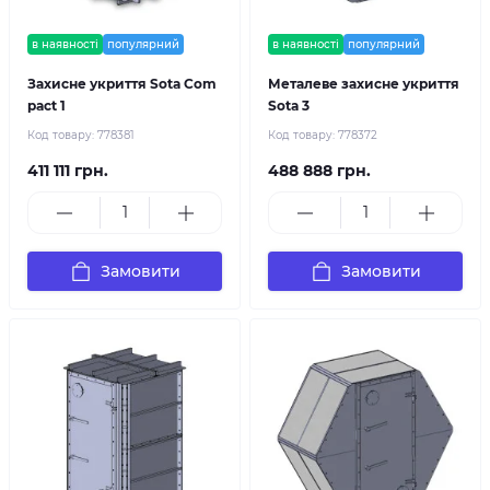
в наявності
популярний
в наявності
популярний
Захисне укриття Sota Com
Металеве захисне укриття
pact 1
Sota 3
Код товару:
778381
Код товару:
778372
411 111 грн.
488 888 грн.
Замовити
Замовити