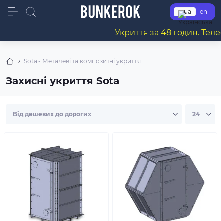
ua
en
Укриття за 48 годин. Телеф
Sota - Металеві та композитні укриття
Захисні укриття Sota