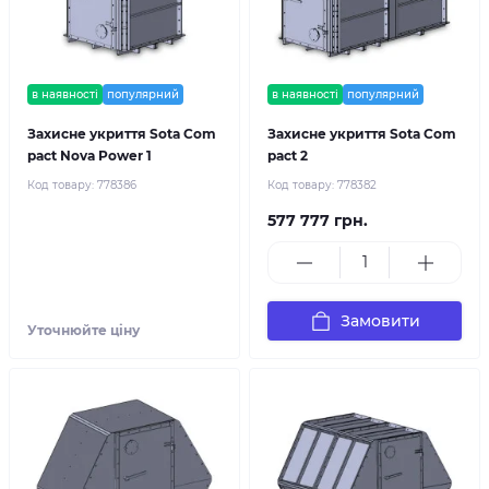
в наявності
популярний
в наявності
популярний
Захисне укриття Sota Com
Захисне укриття Sota Com
pact Nova Power 1
pact 2
Код товару:
778386
Код товару:
778382
577 777 грн.
Замовити
Уточнюйте ціну