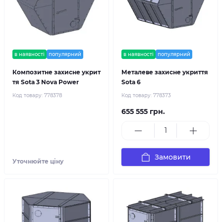
в наявності
популярний
в наявності
популярний
Композитне захисне укрит
Металеве захисне укриття
тя Sota 3 Nova Power
Sota 6
Код товару:
778378
Код товару:
778373
655 555 грн.
Замовити
Уточнюйте ціну